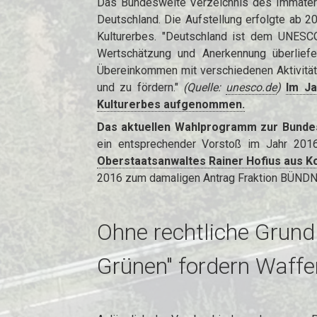
Das Bundesweite Verzeichnis des Immaterie
Deutschland. Die Aufstellung erfolgte ab
Kulturerbes. "Deutschland ist dem UNESCO
Wertschätzung und Anerkennung überlief
Übereinkommen mit verschiedenen Aktivitäten
und zu fördern."
(Quelle:
unesco.de
)
I
m Ja
Kulturerbes aufgenommen.
Das aktuellen Wahlprogramm zur Bundest
ein entsprechender Vorstoß im Jahr 201
Oberstaatsanwaltes Rainer Hofius aus 
2016 zum damaligen Antrag Fraktion BÜNDNI
Ohne rechtliche Grund
Grünen" fordern Waffe