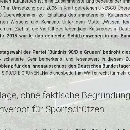
llen Kulturerbes ist eine Zusammenstellung bedeutender immat
 2013 in Umsetzung des 2006 in Kraft getretenen UNESCO-Übere
-Übereinkommen zur Erhaltung des immateriellen Kulturerbes 
erten Wissens und Könnens. Unter dem Motto „Wissen. Kön
 um. Ziel ist, die Vielfalt des lebendigen Kulturerbes in Deut
hr 2015 wurde das deutsche Schützenwesen in das Bund
agswahl der Partei "Bündnis 90/Die Grünen" bedroht dies
6 scheiterte. Sehr bemerkens- und lesenswert in diesem 
Koblenz für den Innenausschuss des Deutschen Bundestage
S 90/DIE GRÜNEN „Handlungsbedarf im Waffenrecht für mehr öff
lage, ohne faktische Begründung
nverbot für Sportschützen