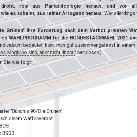
 droht, rein aus Parteiideologie heraus, und vor al
 wie es scheint, aus reiner Arroganz heraus.
Wer allerdings 
Die Grünen" ihre Forderung nach dem Verbot privaten Wa
ktuelles WAHLPROGRAMM für die BUNDESTAGSWAHL 2021 üb
 Individuum bedeutet, kann man gut zusammengefasst in einem A
s Mögliche sind, aber nicht liberal
" nachlesen.)
 Sie wie folgt:
t
artei "Bündnis 90/Die Grünen"
 nach einem Waffenverbot
 BDS
es BSSB