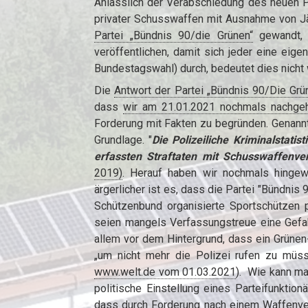
Anlässlich der Verabschiedung des neuen P
privater Schusswaffen mit Ausnahme von Jä
Partei „Bündnis 90/die Grünen“
gewandt, 
veröffentlichen, damit sich jeder eine ei
Bundestagswahl) durch, bedeutet dies nicht
Die
Antwort der Partei „Bündnis 90/Die Gr
dass
wir am 21.01.2021 nochmals nachge
Forderung mit Fakten zu begründen. Genannt
Grundlage. "
Die Polizeiliche Kriminalstatis
erfassten Straftaten mit Schusswaffenve
2019)
. Herauf haben wir nochmals hingew
ärgerlicher ist es, dass die Partei "Bündni
Schützenbund organisierte Sportschützen p
seien mangels Verfassungstreue eine Gefahr
allem vor dem Hintergrund, dass ein Grünen
„um nicht mehr die Polizei rufen zu müsse
www.welt.de vom 01.03.2021
). Wie kann ma
politische Einstellung eines Parteifunktio
dass durch Forderung nach einem Waffenve