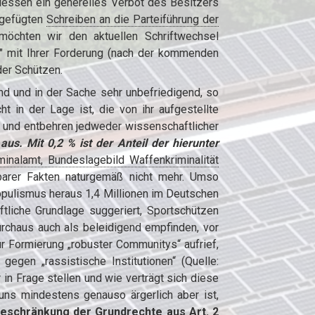
dessen ein generelles Verbot des Besitzers
igefügten
Schreiben an die Parteiführung der
öchten wir den aktuellen Schriftwechsel
n" mit Ihrer Forderung (nach der kommenden
der Schützen.
nd und in der Sache sehr unbefriedigend, so
t in der Lage ist, die von ihr aufgestellte
s und entbehren jedweder wissenschaftlicher
aus. Mit 0,2 % ist der Anteil der hierunter
inalamt, Bundes­lage­bild Waffen­krimi­nalität
barer Fakten naturgemäß nicht mehr. Umso
Populismus heraus 1,4 Millionen im Deutschen
tliche Grundlage suggeriert, Sportschützen
urchaus auch als beleidigend empfinden, vor
r Formierung „robuster Communitys“ aufrief,
egen „rassistische Institutionen“ (Quelle:
in Frage stellen und wie verträgt sich diese
 uns mindestens genauso ärgerlich aber ist,
Beschränkung der Grundrechte aus Art. 2