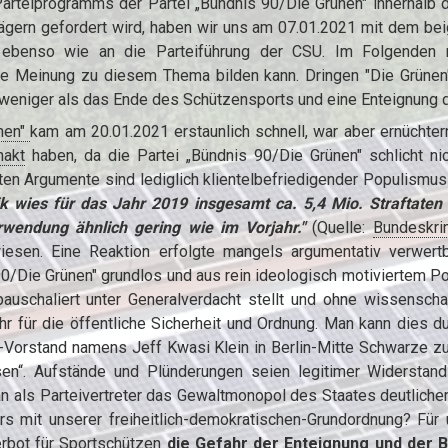
arteiprogramms der Partei „Bündnis 90/Die Grünen" innerhalb 
gern gefordert wird, haben wir uns am 07.01.2021 mit dem be
ebenso wie an die Parteiführung der CSU. Im Folgenden m
gene Meinung zu diesem Thema bilden kann. Dringen "Die Grüne
 weniger als das Ende des Schützensports und eine Enteignung 
ünen"
kam am 20.01.2021 erstaunlich schnell, war aber ernüchter
hakt
haben, da die Partei „Bündnis 90/Die Grünen" schlicht nich
en Argumente sind lediglich klientelbefriedigender Populismu
tik wies für das Jahr 2019 insgesamt ca. 5,4 Mio. Straftaten 
rwendung ähnlich gering wie im Vorjahr."
(Quelle:
Bundeskrim
iesen. Eine Reaktion erfolgte mangels argumentativ verwert
s 90/Die Grünen" grundlos und aus rein ideologisch motiviertem 
auschaliert unter Generalverdacht stellt und ohne wissenschaf
 für die öffentliche Sicherheit und Ordnung. Man kann dies d
-Vorstand namens Jeff Kwasi Klein in Berlin-Mitte Schwarze zu
n“. Aufstände und Plünderungen seien legitimer Widerstand g
n als Parteivertreter das Gewaltmonopol des Staates deutlicher 
närs mit unserer freiheitlich-demokratischen-Grundordnung? Für
rbot für Sportschützen
die Gefahr der Enteignung und der 