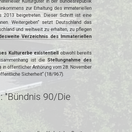
erieller Kulturgüter in der Bundesrepublik
inkommens zur Erhaltung des immateriellen
2013 beigetreten. Dieser Schritt ist eine
nen. Weitergeben“ setzt Deutschland das
schland und weltweit zu erhalten, zu pflegen
esweite Verzeichnis des Immateriellen
es Kulturerbe existentiell
obwohl bereits
Zusammenhang ist die
Stellungnahme des
s
in öffentlicher Anhörung vom 28. November
entliche Sicherheit“ (18/967).
: "Bündnis 90/Die