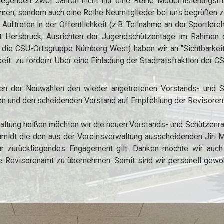
ckliegenden zwei Jahren nicht nur eine Reihe Modernisierungsm
führen, sondern auch eine Reihe Neumitglieder bei uns begrüßen 
 Auftreten in der Öffentlichkeit (z.B. Teilnahme an der Sportlere
 Hersbruck, Ausrichten der Jugendschützentage im Rahmen d
 die CSU-Ortsgruppe Nürnberg West) haben wir an "Sichtbarke
keit zu fördern. Über eine Einladung der Stadtratsfraktion der
n der Neuwahlen den wieder angetretenen Vorstands- und Sch
 und den scheidenden Vorstand auf Empfehlung der Revisoren ent
altung heißen möchten wir die neuen Vorstands- und Schützenr
midt die den aus der Vereinsverwaltung ausscheidenden Jiri M
r zurückliegendes Engagement gilt. Danken möchte wir auch Dr
de Revisorenamt zu übernehmen. Somit sind wir personell gewo