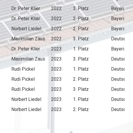
Dr. Peter Klier
2022
3. Platz
Bayerisch
Dr. Peter Klier
2022
2. Platz
Bayerisch
Norbert Liedel
2022
2. Platz
Bayerisch
Maximilian Zaus
2022
3. Platz
Deutsche 
Dr. Peter Klier
2023
1. Platz
Bayerisch
Maximilian Zaus
2023
3. Platz
Deutsche 
Rudi Pickel
2023
1. Platz
Deutsche 
Rudi Pickel
2023
2. Platz
Deutsche 
Rudi Pickel
2023
3. Platz
Deutsche 
Norbert Liedel
2023
1. Platz
Deutsche 
Norbert Liedel
2023
2. Platz
Deutsche 