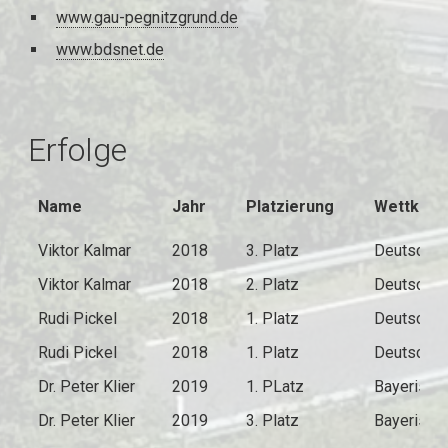
www.gau-pegnitzgrund.de
www.bdsnet.de
Erfolge
Name
Jahr
Platzierung
Wettkam
Viktor Kalmar
2018
3. Platz
Deutsche 
Viktor Kalmar
2018
2. Platz
Deutsche 
Rudi Pickel
2018
1. Platz
Deutsche 
Rudi Pickel
2018
1. Platz
Deutsche 
Dr. Peter Klier
2019
1. PLatz
Bayerisch
Dr. Peter Klier
2019
3. Platz
Bayerisch