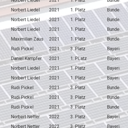
Norbert Liedel
2021
1. Platz
Bundespok
Norbert Liedel
2021
1. Platz
Bundespok
Norbert Liedel
2021
1. Platz
Bundespok
Norbert Liedel
2021
1. Platz
Bundespok
Maximilian Zaus
2021
1. Platz
Bundespok
Rudi Pickel
2021
3. Platz
Bayerisch
Daniel Kampfer
2021
1. PLatz
Bayerisch
Norbert Liedel
2021
1. Platz
Bayerisch
Norbert Liedel
2021
1. Platz
Bayerisch
Rudi Pickel
2021
3. Platz
Bundespok
Rudi Pickel
2021
3. Platz
Bundespok
Rudi Pickel
2021
3. Platz
Bundespok
Norbert Netter
2022
3. Platz
Bayerisch
Norbert Netter
2022
3. Platz
Bayerisch