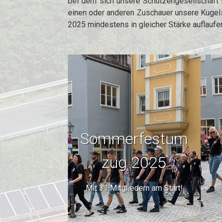
bei dem sich unsere Schützengesellschaft in
einen oder anderen Zuschauer unsere Kugelsc
2025 mindestens in gleicher Stärke auflau
Sommerfestum
zug 2025
Mit 31 Mitgliedern am Start!