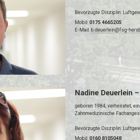
Bevorzugte Disziplin: Luftge
Mobil:
0175 4665205
E-Mail:
b.deuerlein@fsg-hers
Nadine Deuerlein –
geboren 1984, verheiratet, ein
Zahnmedizinische Fachangest
Bevorzugte Disziplin: Luftge
Mobil:
0160 8105048