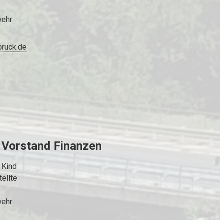
wehr
bruck.de
 Vorstand Finanzen
 Kind
ellte
wehr