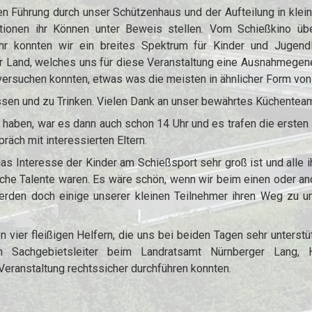
en Führung durch unser Schützenhaus und der Aufteilung in klei
tionen ihr Können unter Beweis stellen. Vom Schießkino übe
hr konnten wir ein breites Spektrum für Kinder und Jugendl
and, welches uns für diese Veranstaltung eine Ausnahmegeneh
ersuchen konnten, etwas was die meisten in ähnlicher Form vo
Essen und zu Trinken. Vielen Dank an unser bewährtes Küchenteam
rt haben, war es dann auch schon 14 Uhr und es trafen die ersten
äch mit interessierten Eltern.
 Interesse der Kinder am Schießsport sehr groß ist und alle ih
iche Talente waren. Es wäre schön, wenn wir beim einen oder a
erden doch einige unserer kleinen Teilnehmer ihren Weg zu un
 vier fleißigen Helfern, die uns bei beiden Tagen sehr unterst
Sachgebietsleiter beim Landratsamt Nürnberger Lang, H
eranstaltung rechtssicher durchführen konnten.