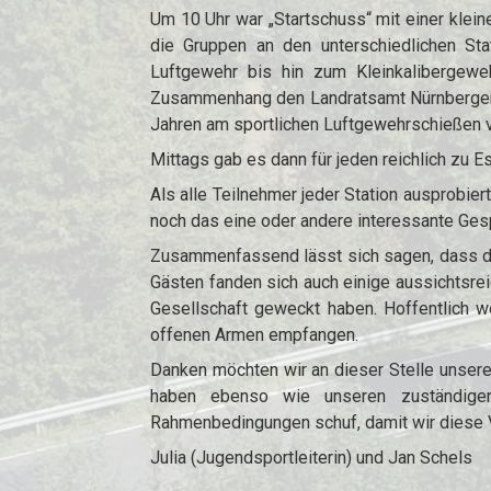
Um 10 Uhr war „Startschuss“ mit einer klein
die Gruppen an den unterschiedlichen Sta
Luftgewehr bis hin zum Kleinkalibergewe
Zusammenhang den Landratsamt Nürnberger L
Jahren am sportlichen Luftgewehrschießen v
Mittags gab es dann für jeden reichlich zu 
Als alle Teilnehmer jeder Station ausprobie
noch das eine oder andere interessante Gespr
Zusammenfassend lässt sich sagen, dass das
Gästen fanden sich auch einige aussichtsre
Gesellschaft geweckt haben. Hoffentlich w
offenen Armen empfangen.
Danken möchten wir an dieser Stelle unseren
haben ebenso wie unseren zuständigen 
Rahmenbedingungen schuf, damit wir diese V
Julia (Jugendsportleiterin) und Jan Schels